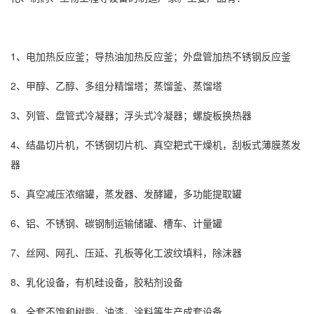
1、电加热反应釜；导热油加热反应釜；外盘管加热不锈钢反应釜
2、甲醇、乙醇、多组分精馏塔；蒸馏釜、蒸馏塔
3、列管、盘管式冷凝器；浮头式冷凝器；螺旋板换热器
4、结晶切片机，不锈钢切片机、真空耙式干燥机，刮板式薄膜蒸发
器
5、真空减压浓缩罐，蒸发器、发酵罐，多功能提取罐
6、铝、不锈钢、碳钢制运输储罐、槽车、计量罐
7、丝网、网孔、压延、孔板等化工波纹填料，除沫器
8、乳化设备，有机硅设备，胶粘剂设备
9、全套不饱和树脂，油漆，涂料等生产成套设备